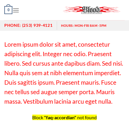
Skip
0
to
content
PHONE:
(253) 939-4121
HOURS:
MON-FRI 8AM -5PM
Lorem ipsum dolor sit amet, consectetur
adipiscing elit. Integer nec odio. Praesent
libero. Sed cursus ante dapibus diam. Sed nisi.
Nulla quis sem at nibh elementum imperdiet.
Duis sagittis ipsum. Praesent mauris. Fusce
nec tellus sed augue semper porta. Mauris
massa. Vestibulum lacinia arcu eget nulla.
Block
"faq-accordian"
not found