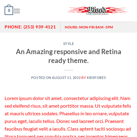
Skip
0
to
content
PHONE:
(253) 939-4121
HOURS:
MON-FRI 8AM -5PM
STYLE
An Amazing responsive and Retina
ready theme.
POSTED ON
AUGUST 11, 2013
BY
KRISFOBES
Lorem ipsum dolor sit amet, consectetur adipiscing elit. Nam
sed eleifend risus, sit amet porttitor massa. Ut vulputate felis
at mauris ultrices sodales. Phasellus in leo ornare, vulputate
purus eget, iaculis tellus. Donec sed laoreet orci. Praesent
faucibus feugiat velit a iaculis. Class aptent taciti sociosqu ad
litora torquent per conubia nostra, per inceptos himenaeos.